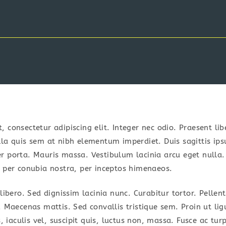
 consectetur adipiscing elit. Integer nec odio. Praesent li
lla quis sem at nibh elementum imperdiet. Duis sagittis ip
r porta. Mauris massa. Vestibulum lacinia arcu eget nulla. 
t per conubia nostra, per inceptos himenaeos.
 libero. Sed dignissim lacinia nunc. Curabitur tortor. Pell
. Maecenas mattis. Sed convallis tristique sem. Proin ut li
s, iaculis vel, suscipit quis, luctus non, massa. Fusce ac turp