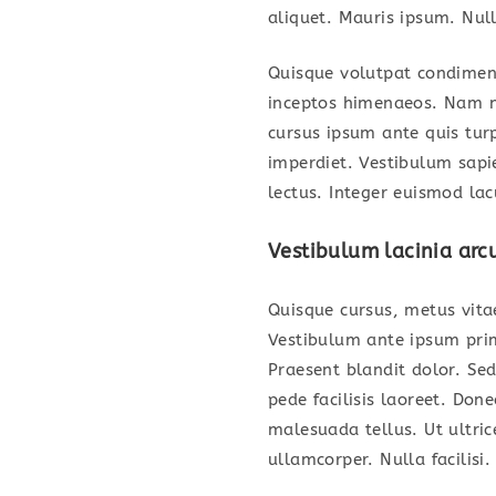
aliquet. Mauris ipsum. Nul
Quisque volutpat condiment
inceptos himenaeos. Nam ne
cursus ipsum ante quis turp
imperdiet. Vestibulum sapi
lectus. Integer euismod la
Vestibulum lacinia arc
Quisque cursus, metus vit
Vestibulum ante ipsum primi
Praesent blandit dolor. Se
pede facilisis laoreet. Don
malesuada tellus. Ut ultric
ullamcorper. Nulla facilisi.