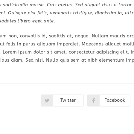
a sollicitudin massa. Cras metus. Sed aliquet risus a tortor.
. Quisque nisl felis, venenatis tristique, dignissim in, ultr
sodales libero eget ante.
um non, convallis id, sagittis at, neque. Nullam mauris orci,
a ut felis in purus aliquam imperdiet. Maecenas aliquet moll
r. Lorem ipsum dolor sit amet, consectetur adipiscing elit. 
pibus diam. Sed nisi. Nulla quis sem at nibh elementum impe
Twitter
Facebook
Opens
Opens
in
in
a
a
new
new
window
window