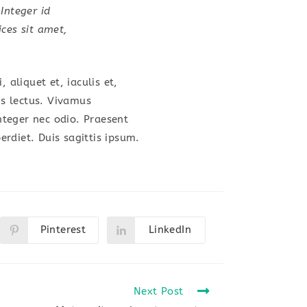
 Integer id
ices sit amet,
 aliquet et, iaculis et,
is lectus. Vivamus
Integer nec odio. Praesent
rdiet. Duis sagittis ipsum.
Pinterest
LinkedIn
Opens
Opens
in
in
a
a
new
new
window
window
Next Post