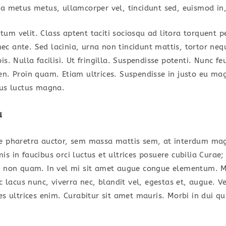
la metus metus, ullamcorper vel, tincidunt sed, euismod in,
um velit. Class aptent taciti sociosqu ad litora torquent p
c ante. Sed lacinia, urna non tincidunt mattis, tortor neq
is. Nulla facilisi. Ut fringilla. Suspendisse potenti. Nunc f
en. Proin quam. Etiam ultrices. Suspendisse in justo eu mag
cus luctus magna.
u
ae pharetra auctor, sem massa mattis sem, at interdum ma
s in faucibus orci luctus et ultrices posuere cubilia Curae;
d non quam. In vel mi sit amet augue congue elementum. M
ec lacus nunc, viverra nec, blandit vel, egestas et, augue. V
es ultrices enim. Curabitur sit amet mauris. Morbi in dui qu