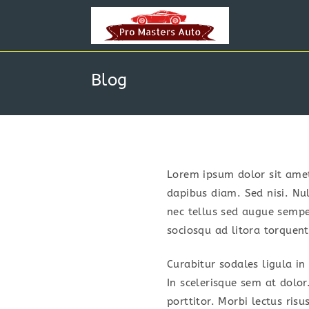
Skip
to
content
Blog
Lorem ipsum dolor sit amet,
dapibus diam. Sed nisi. Nu
nec tellus sed augue sempe
sociosqu ad litora torquen
Curabitur sodales ligula in
In scelerisque sem at dolor
porttitor. Morbi lectus risu