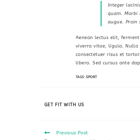
Integer lacini
quam. Morbi mi
augue. Proin 
Aenean lectus elit, ferment
viverra vitae, ligula. Null
consectetuer risus et torto
libero. Sed cursus ante da
TAGS:
SPORT
SHARE
GET FIT WITH US
THIS
CONTENT
Read
Previous Post
more