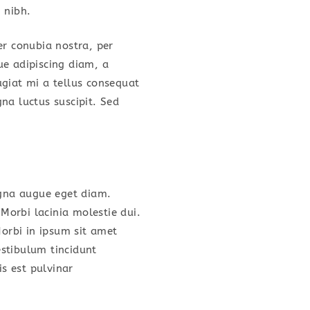
 nibh.
er conubia nostra, per
ue adipiscing diam, a
eugiat mi a tellus consequat
na luctus suscipit. Sed
gna augue eget diam.
 Morbi lacinia molestie dui.
orbi in ipsum sit amet
estibulum tincidunt
is est pulvinar