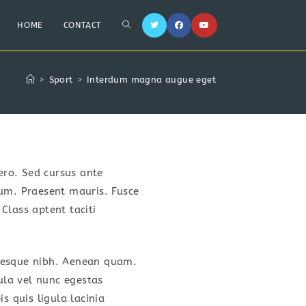
HOME
CONTACT
>
Sport
>
Interdum magna augue eget
bero. Sed cursus ante
sum. Praesent mauris. Fusce
Class aptent taciti
entesque nibh. Aenean quam.
gula vel nunc egestas
is quis ligula lacinia